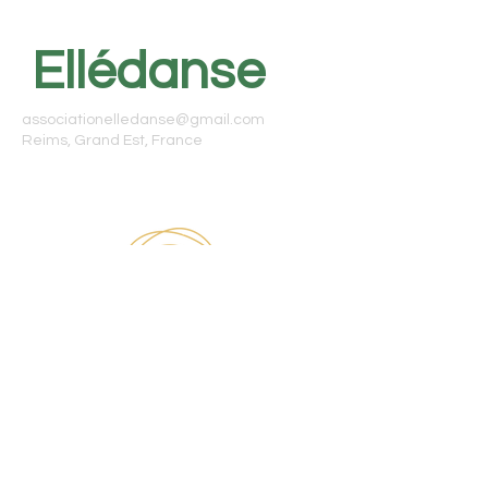
Ellédanse
associationelledanse@gmail.com
Reims, Grand Est, France
Cours de danse tous niveaux