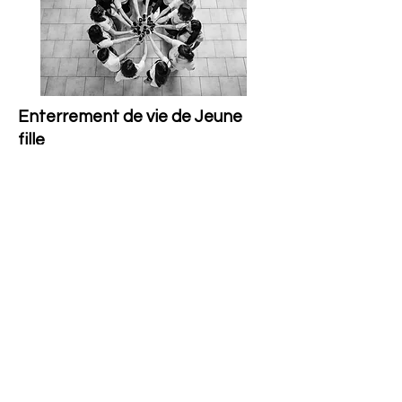
Enterrement de vie de Jeune
fille
Que vous soyez en petit ou en grand
comité, vous passerez un agréable
moment.
Initiez vous à la salsa, à la bachata, au
cabaret, jazz Broadway, "chair dance" ou
cours de talons (Hells).
Explorez votre féminité tout en partageant
un bon moment entre copines.