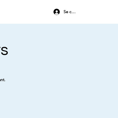
Se connecter
rs
nt.